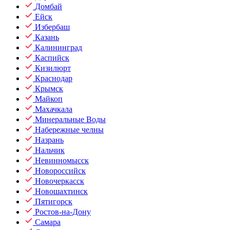
Домбай
Ейск
Избербаш
Казань
Калининград
Каспийск
Кизилюрт
Краснодар
Крымск
Майкоп
Махачкала
Минеральные Воды
Набережные челны
Назрань
Нальчик
Невинномысск
Новороссийск
Новочеркасск
Новошахтинск
Пятигорск
Ростов-на-Дону
Самара