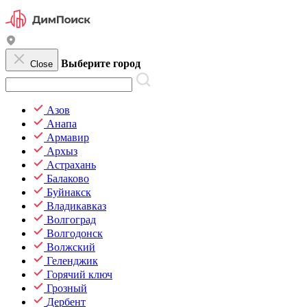
Выберите город
Close
Азов
Анапа
Армавир
Архыз
Астрахань
Балаково
Буйнакск
Владикавказ
Волгоград
Волгодонск
Волжский
Геленджик
Горячий ключ
Грозный
Дербент