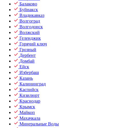
Балаково
Буйнакск
Владикавказ
Волгоград
Волгодонск
Волжский
Геленджик
Горячий ключ
Грозный
Дербент
Домбай
Ейск
Избербаш
Казань
Калининград
Каспийск
Кизилюрт
Краснодар
Крымск
Майкоп
Махачкала
Минеральные Воды