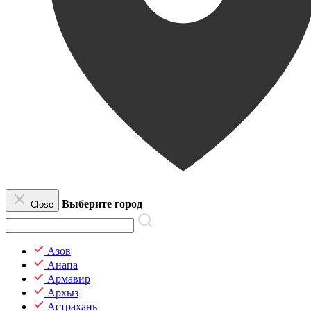
Выберите город
Close
Азов
Анапа
Армавир
Архыз
Астрахань