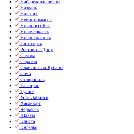
Набережные челны
Назрань
Нальчик
Невинномысск
Новороссийск
Новочеркасск
Новошахтинск
Пятигорск
Ростов-на-Дону
Самара
Саратов
Славянск-на-Кубани
Сочи
Ставрополь
Таганрог
Туапсе
Усть-Лабинск
Хасавюрт
Черкесск
Шахты
Элиста
Энгельс