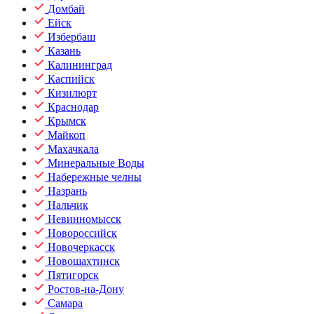
Домбай
Ейск
Избербаш
Казань
Калининград
Каспийск
Кизилюрт
Краснодар
Крымск
Майкоп
Махачкала
Минеральные Воды
Набережные челны
Назрань
Нальчик
Невинномысск
Новороссийск
Новочеркасск
Новошахтинск
Пятигорск
Ростов-на-Дону
Самара