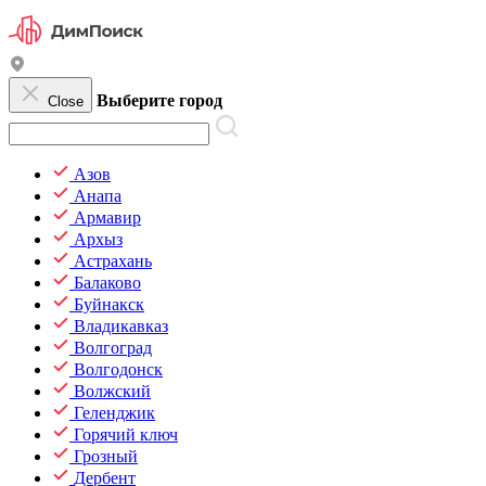
Выберите город
Close
Азов
Анапа
Армавир
Архыз
Астрахань
Балаково
Буйнакск
Владикавказ
Волгоград
Волгодонск
Волжский
Геленджик
Горячий ключ
Грозный
Дербент