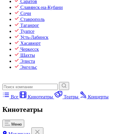
Саратов
Славянск-на-Кубани
Сочи
Ставрополь
Таганрог
Туапсе
Усть-Лабинск
Хасавюрт
Черкесск
Шахты
Элиста
Энгельс
Все
Кинотеатры
Театры
Концерты
Кинотеатры
Меню
Махачкала