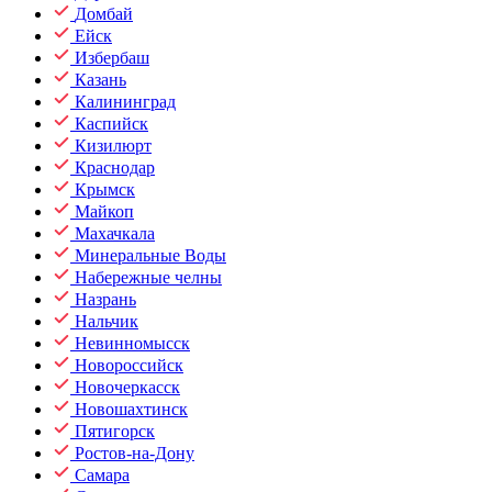
Домбай
Ейск
Избербаш
Казань
Калининград
Каспийск
Кизилюрт
Краснодар
Крымск
Майкоп
Махачкала
Минеральные Воды
Набережные челны
Назрань
Нальчик
Невинномысск
Новороссийск
Новочеркасск
Новошахтинск
Пятигорск
Ростов-на-Дону
Самара