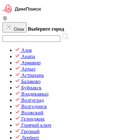
Выберите город
Close
Азов
Анапа
Армавир
Архыз
Астрахань
Балаково
Буйнакск
Владикавказ
Волгоград
Волгодонск
Волжский
Геленджик
Горячий ключ
Грозный
Дербент