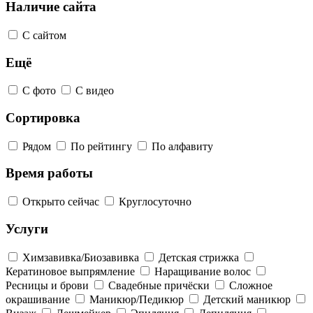
Наличие сайта
С сайтом
Ещё
С фото
С видео
Сортировка
Рядом
По рейтингу
По алфавиту
Время работы
Открыто сейчас
Круглосуточно
Услуги
Химзавивка/Биозавивка
Детская стрижка
Кератиновое выпрямление
Наращивание волос
Ресницы и брови
Свадебные причёски
Сложное
окрашивание
Маникюр/Педикюр
Детский маникюр