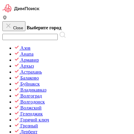
Выберите город
Close
Азов
Анапа
Армавир
Архыз
Астрахань
Балаково
Буйнакск
Владикавказ
Волгоград
Волгодонск
Волжский
Геленджик
Горячий ключ
Грозный
Дербент