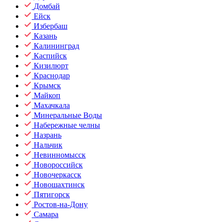
Домбай
Ейск
Избербаш
Казань
Калининград
Каспийск
Кизилюрт
Краснодар
Крымск
Майкоп
Махачкала
Минеральные Воды
Набережные челны
Назрань
Нальчик
Невинномысск
Новороссийск
Новочеркасск
Новошахтинск
Пятигорск
Ростов-на-Дону
Самара