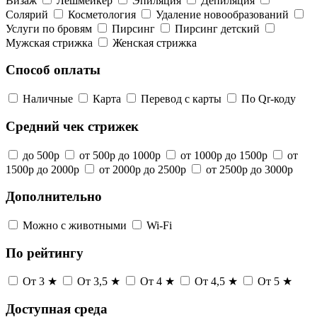
Визаж
Лешмейкер
Эпиляция
Депиляция
Солярий
Косметология
Удаление новообразований
Услуги по бровям
Пирсинг
Пирсинг детский
Мужская стрижка
Женская стрижка
Способ оплаты
Наличные
Карта
Перевод с карты
По Qr-коду
Средний чек стрижек
до 500р
от 500р до 1000р
от 1000р до 1500р
от
1500р до 2000р
от 2000р до 2500р
от 2500р до 3000р
Дополнительно
Можно с животными
Wi-Fi
По рейтингу
От 3 ★
От 3,5 ★
От 4 ★
От 4,5 ★
От 5 ★
Доступная среда