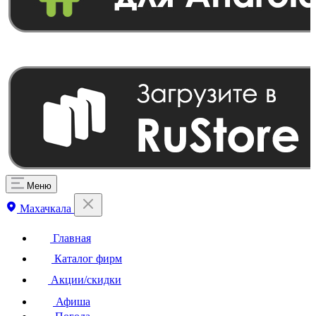
Меню
Махачкала
Главная
Каталог фирм
Акции/скидки
Афиша