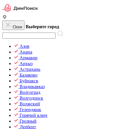
Выберите город
Close
Азов
Анапа
Армавир
Архыз
Астрахань
Балаково
Буйнакск
Владикавказ
Волгоград
Волгодонск
Волжский
Геленджик
Горячий ключ
Грозный
Дербент