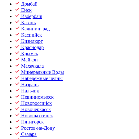
Домбай
Ейск
Избербаш
Казань
Калининград
Каспийск
Кизилюрт
Краснодар
Крымск
Майкоп
Махачкала
Минеральные Воды
Набережные челны
Назрань
Нальчик
Невинномысск
Новороссийск
Новочеркасск
Новошахтинск
Пятигорск
Ростов-на-Дону
Самара