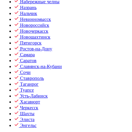
Набережные челны
Назрань
Нальчик
Невинномысск
Новороссийск
Новочеркасск
Новошахтинск
Пятигорск
Ростов-на-Дону
Самара
Саратов
Славянск-на-Кубани
Сочи
Ставрополь
Таганрог
Туапсе
Усть-Лабинск
Хасавюрт
Черкесск
Шахты
Элиста
Энгельс