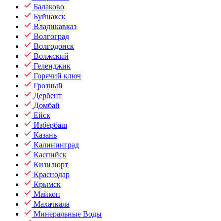
Балаково
Буйнакск
Владикавказ
Волгоград
Волгодонск
Волжский
Геленджик
Горячий ключ
Грозный
Дербент
Домбай
Ейск
Избербаш
Казань
Калининград
Каспийск
Кизилюрт
Краснодар
Крымск
Майкоп
Махачкала
Минеральные Воды