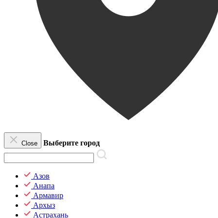
Выберите город
Close
Азов
Анапа
Армавир
Архыз
Астрахань