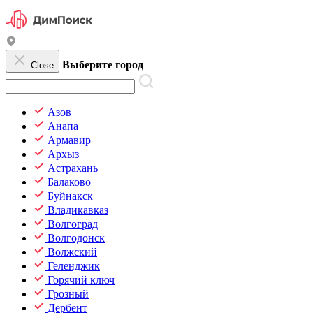
Выберите город
Close
Азов
Анапа
Армавир
Архыз
Астрахань
Балаково
Буйнакск
Владикавказ
Волгоград
Волгодонск
Волжский
Геленджик
Горячий ключ
Грозный
Дербент