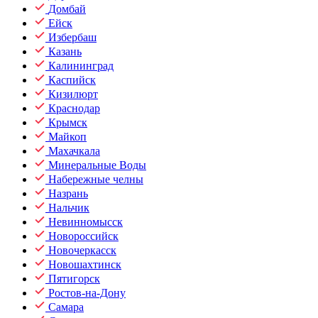
Домбай
Ейск
Избербаш
Казань
Калининград
Каспийск
Кизилюрт
Краснодар
Крымск
Майкоп
Махачкала
Минеральные Воды
Набережные челны
Назрань
Нальчик
Невинномысск
Новороссийск
Новочеркасск
Новошахтинск
Пятигорск
Ростов-на-Дону
Самара